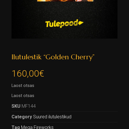
Ilutulestik “Golden Cherry”
160,00
€
Laost otsas
Laost otsas
SKU
MF144
Category
Suured ilutulestikud
Tag
Mega Fireworks