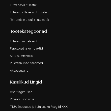
Firmapeo ilutulestik
Ilutulestik Peole ja Üritusele
Telli endale pidulik ilutulestik
Tootekategooriad
Ilutulestiku patareid
Peretooted ja komplektid
Muu pürotehnika
Pürotehnilised seadmed
Aksessuaarid
Kasulikud Lingid
Ostutingimused
Privaatsusopliitika
TTJA Seadused ja Ilutulestiku Reeglid KKK