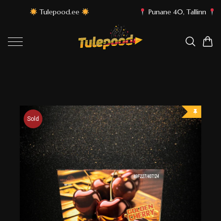
Punane 40, Tallinn
Parimad ilutulestikud igal
Sold
Out