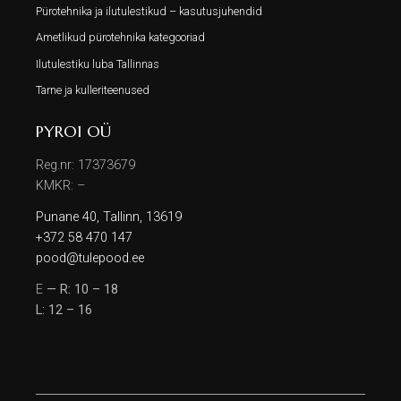
Pürotehnika ja ilutulestikud – kasutusjuhendid
Ametlikud pürotehnika kategooriad
Ilutulestiku luba Tallinnas
Tarne ja kulleriteenused
PYRO1 OÜ
Reg.nr: 17373679
KMKR: –
Punane 40, Tallinn, 13619
+372 58 470 147
pood@tulepood.ee
E
— R: 10 – 18
L: 12 – 16