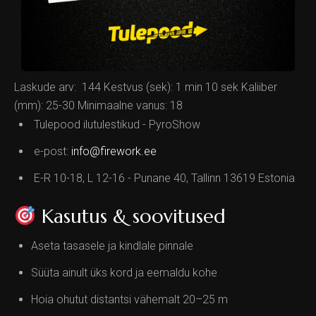
Laskude arv: 144 Kestvus (sek): 1 min 10 sek Kaliiber
(mm): 25-30 Minimaalne vanus: 18
Tulepood ilutulestikud - PyroShow
e-post:
info@firework.ee
E-R 10-18, L 12-16 - Punane 40, Tallinn 13619 Estonia
Kasutus & soovitused
Aseta tasasele ja kindlale pinnale
Süüta ainult üks kord ja eemaldu kohe
Hoia ohutut distantsi vähemalt 20–25 m