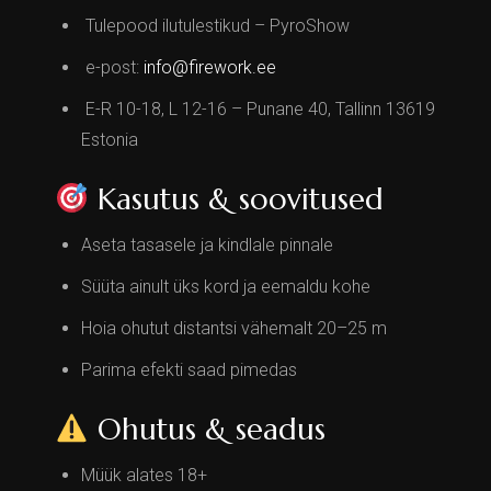
Tulepood ilutulestikud – PyroShow
e-post:
info@firework.ee
E-R 10-18, L 12-16 – Punane 40, Tallinn 13619
Estonia
Kasutus & soovitused
Aseta tasasele ja kindlale pinnale
Süüta ainult üks kord ja eemaldu kohe
Hoia ohutut distantsi vähemalt 20–25 m
Parima efekti saad pimedas
Ohutus & seadus
Müük alates 18+