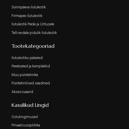
Sünnipäeva ilutulestik
Firmapeo ilutulestik
Ilutulestik Peole ja Üritusele
Telli endale pidulik ilutulestik
Tootekategooriad
Ilutulestiku patareid
Peretooted ja komplektid
Muu pürotehnika
Pürotehnilised seadmed
Aksessuaarid
Kasulikud Lingid
Ostutingimused
Privaatsusopliitika