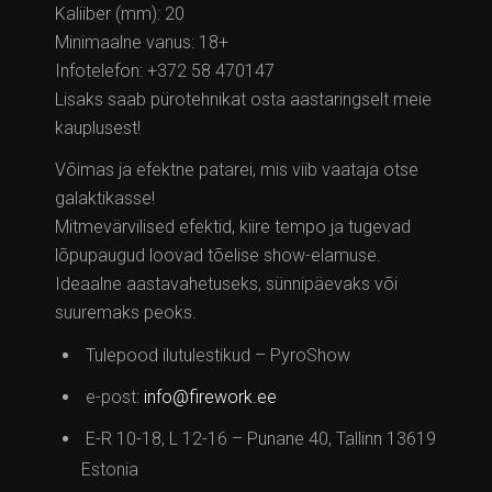
Kaliiber (mm): 20
Minimaalne vanus: 18+
Infotelefon: +372 58 470147
Lisaks saab pürotehnikat osta aastaringselt meie
kauplusest!
Võimas ja efektne patarei, mis viib vaataja otse
galaktikasse!
Mitmevärvilised efektid, kiire tempo ja tugevad
lõpupaugud loovad tõelise show-elamuse.
Ideaalne aastavahetuseks, sünnipäevaks või
suuremaks peoks.
Tulepood ilutulestikud – PyroShow
e-post:
info@firework.ee
E-R 10-18, L 12-16 – Punane 40, Tallinn 13619
Estonia