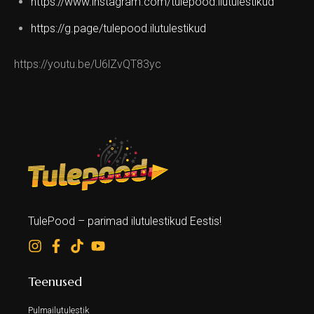
https://www.instagram.com/tulepood.ilutulestikud
https://g.page/tulepood.ilutulestikud
https://youtu.be/U6lZvQT83yc
TulePood – parimad ilutulestikud Eestis!
Teenused
Pulmailutulestik