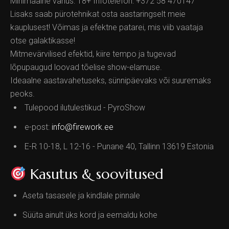
Minimaalne vanus: 18+ Infotelefon: +372 58 470147
Lisaks saab pürotehnikat osta aastaringselt meie
kauplusest! Võimas ja efektne patarei, mis viib vaataja
otse galaktikasse!
Mitmevärvilised efektid, kiire tempo ja tugevad
lõpupaugud loovad tõelise show-elamuse.
Ideaalne aastavahetuseks, sünnipäevaks või suuremaks
peoks.
Tulepood ilutulestikud - PyroShow
e-post:
info@firework.ee
E-R 10-18, L 12-16 - Punane 40, Tallinn 13619 Estonia
Kasutus & soovitused
Aseta tasasele ja kindlale pinnale
Süüta ainult üks kord ja eemaldu kohe