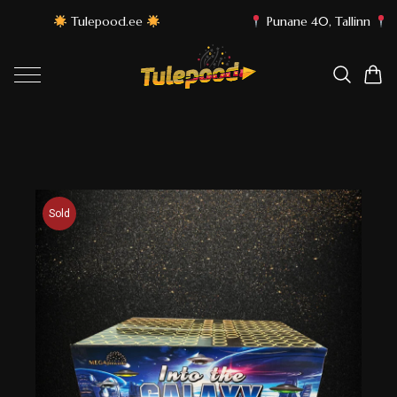
Punane 40, Tallinn
Parimad ilutulestikud iga
Sold
Out