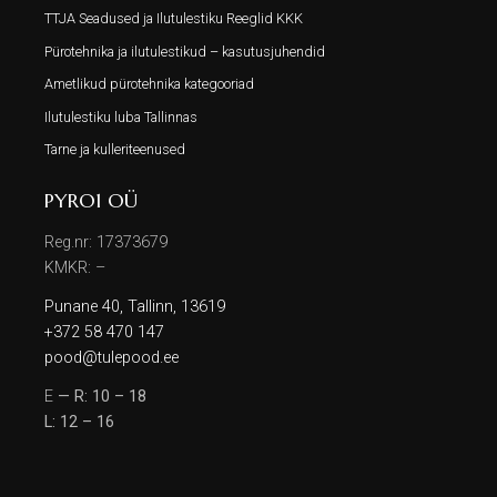
TTJA Seadused ja Ilutulestiku Reeglid KKK
Pürotehnika ja ilutulestikud – kasutusjuhendid
Ametlikud pürotehnika kategooriad
Ilutulestiku luba Tallinnas
Tarne ja kulleriteenused
PYRO1 OÜ
Reg.nr: 17373679
KMKR: –
Punane 40, Tallinn, 13619
+372 58 470 147
pood@tulepood.ee
E
— R: 10 – 18
L: 12 – 16