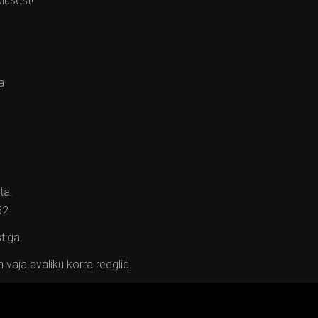
lusest!
a
ta!
52.
tiga.
 vaja avaliku korra reeglid.