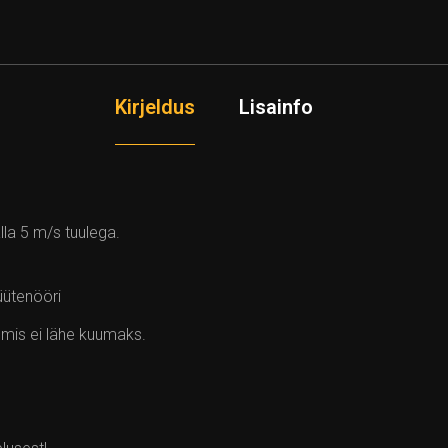
Kirjeldus
Lisainfo
lla 5 m/s tuulega.
süütenööri
 mis ei lähe kuumaks.