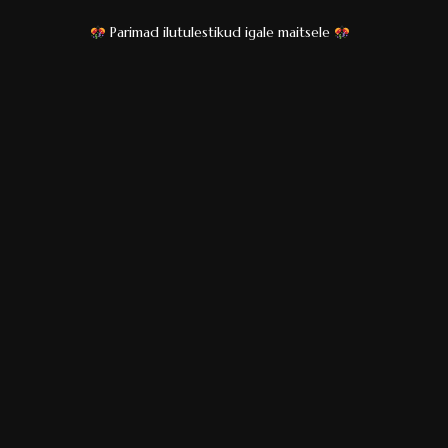
maitsele
Aastavahetuse ilutulestik
ted ja komplektid
Muu pürotehnika
otehnika
Pragina Pommid
 tooted
Raketid
ooted
Roomaküünlad