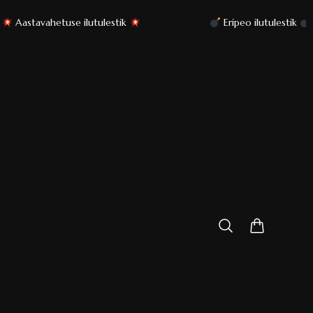
Eripeo ilutulestik
Sertifitseeritud tooted