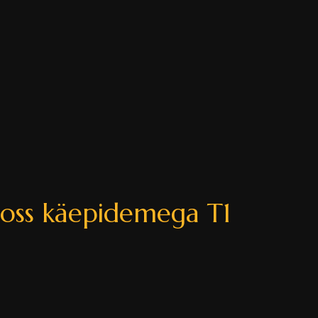
utulestik peole 
Soo avaldamise 
 üritusele
pidu
toss käepidemega T1