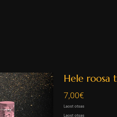
nilised komplektid
Strobo
nlad
Vulkaanid
ad
Aksessuaarid
TIKUD
e 
Firmapeo 
Sünnipäeva 
Il
ESTIKU
ilutulestik
ilutulestik
ja
ED
Hele roosa 
NAS
7,00
€
Laost otsas
Laost otsas