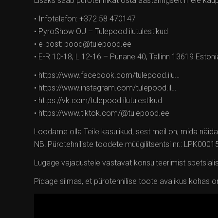
Lisaks saab pürotehnikat osta aastaringselt meie kaup
• Infotelefon: +372 58 470147
• PyroShow OÜ – Tulepood ilutulestikud
• e-post: pood@tulepood.ee
• E-R 10-18, L 12-16 – Punane 40, Tallinn 13619 Estoni
• https://www.facebook.com/tulepood.ilu…
• https://www.instagram.com/tulepood.il…
• https://vk.com/tulepood.ilutulestikud
• https://www.tiktok.com/@tulepood.ee
Loodame olla Teile kasulikud, sest meil on, mida näida
NB! Pürotehniliste toodete müügilitsentsi nr.: LPK0001
Lugege vajadustele vastavat konsulteerimist spetsialis
Pidage silmas, et pürotehnilise toote avalikus kohas on