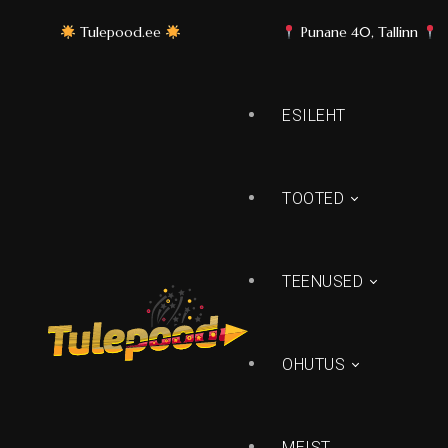
Punane 40, Tallinn
Parimad ilutulestikud igale 
ESILEHT
TOOTED
TEENUSED
Ilutulestiku patareid
Peretoo
Väiksed ilutulestikud
OHUTUS
Laste pür
Keskmised ilutulestikud
Lendavad
Suured ilutulestikud
DumBum t
MEIST